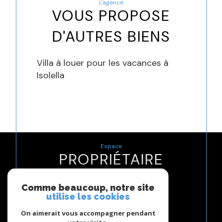
L'agence
VOUS PROPOSE
D'AUTRES BIENS
Villa à louer pour les vacances à
Isolella
Espace
PROPRIÉTAIRE
Se connecter
Comme beaucoup, notre site
utilise les cookies
Nous
On aimerait vous accompagner pendant