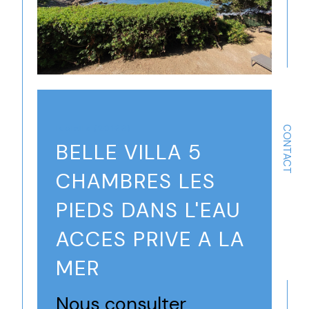
Isolella (20166)
CONTACT
BELLE VILLA 5
CHAMBRES LES
PIEDS DANS L'EAU
ACCES PRIVE A LA
MER
Nous consulter