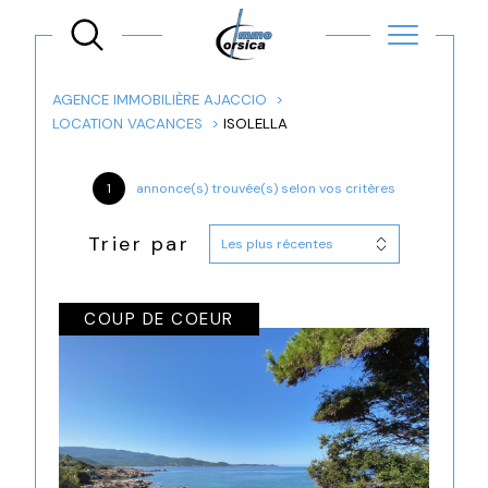
AGENCE IMMOBILIÈRE AJACCIO
LOCATION VACANCES
ISOLELLA
1
annonce(s) trouvée(s) selon vos critères
Trier par
Les plus récentes
COUP DE COEUR