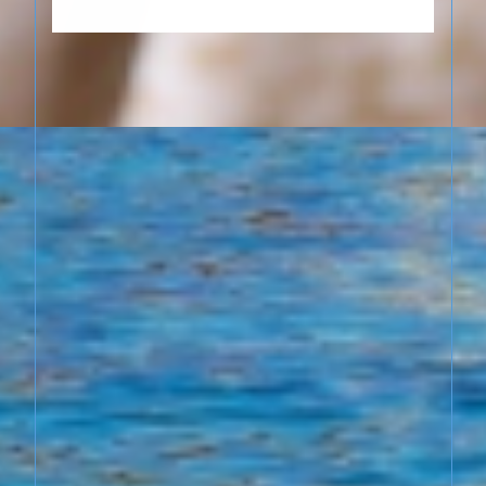
imbattable, un réseau étendu et
un service client sans pareil.
Votre projet immobilier
commence ici, dans la beauté et
l'authenticité d'Ajaccio.
Bienvenue chez vous, bienvenue
chez Immo-Corsica !