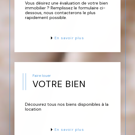
Vous désirez une évaluation de votre bien
ou encore Sagone, nous
immobilier ? Remplissez le formulaire ci-
œuvrons à transformer chaque
dessous, nous contacterons le plus
rapidement possible.
projet immobilier en une
expérience personnalisée et
réussie.
En savoir plus
Nous sommes l'assurance d'un
accompagnement personnalisé,
que ce soit pour une vente, un
achat, une location ou pour le
Faire louer
financement de vos opérations
VOTRE BIEN
immobilières. Notre équipe,
experte et passionnée, est à
votre écoute pour concrétiser
Découvrez tous nos biens disponibles à la
vos rêves immobiliers.
location
En nous choisissant, vous optez
pour une expertise locale
En savoir plus