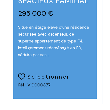
SPACIEUX FAMILIAL
295 000 €
Situé en étage élevé d’une résidence
sécurisée avec ascenseur, ce
superbe appartement de type F4,
intelligemment réaménagé en F3,
séduira par ses...
Sélectionner
Réf : V10000377