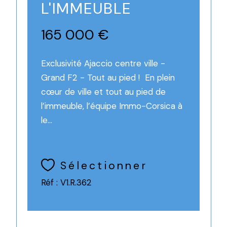
L'IMMEUBLE
165 000 €
Exclusivité Ajaccio centre ville -
Grand F2 - Tout au pied ! En plein
cœur de ville et tout au pied de
l’immeuble, l’équipe Immo-Corsica à
le...
Sélectionner
Réf : V1.R.362