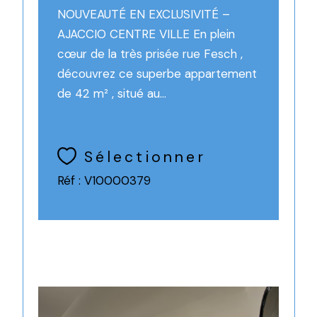
NOUVEAUTÉ EN EXCLUSIVITÉ –
AJACCIO CENTRE VILLE En plein
cœur de la très prisée rue Fesch ,
découvrez ce superbe appartement
de 42 m² , situé au...
Sélectionner
Réf : V10000379