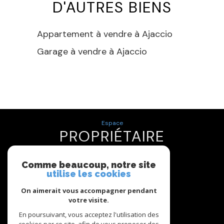
D'AUTRES BIENS
Appartement à vendre à Ajaccio
Garage à vendre à Ajaccio
Espace
PROPRIÉTAIRE
Se connecter
Comme beaucoup, notre site
utilise les cookies
Nous
On aimerait vous accompagner pendant
ADHÉRONS
votre visite.
En poursuivant, vous acceptez l'utilisation des