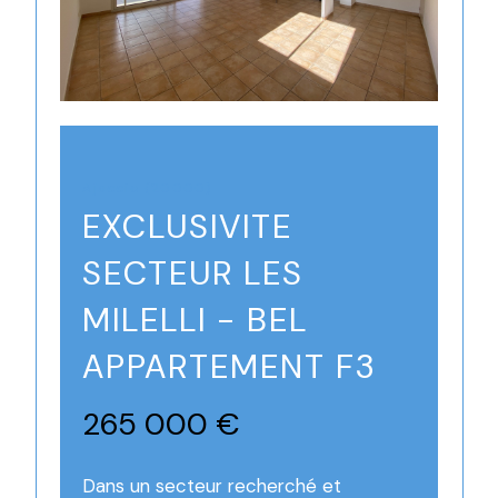
Ajaccio (20000)
EXCLUSIVITE
SECTEUR LES
MILELLI - BEL
APPARTEMENT F3
265 000 €
Dans un secteur recherché et