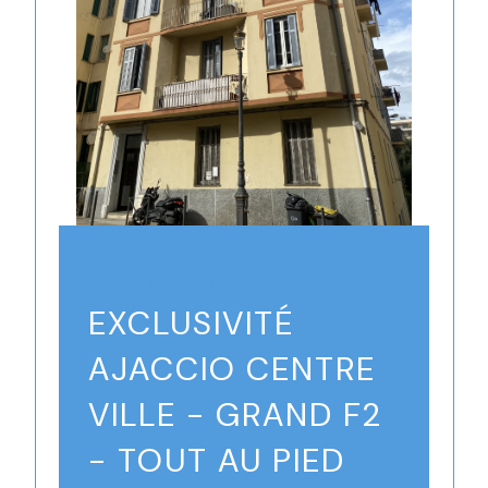
Ajaccio (20000)
EXCLUSIVITÉ
AJACCIO CENTRE
VILLE - GRAND F2
- TOUT AU PIED