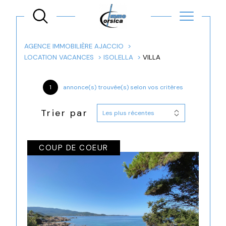
AGENCE IMMOBILIÈRE AJACCIO
LOCATION VACANCES
ISOLELLA
VILLA
1
annonce(s) trouvée(s) selon vos critères
Trier par
Les plus récentes
COUP DE COEUR