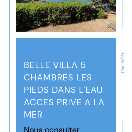
Isolella (20166)
CONTACT
BELLE VILLA 5
CHAMBRES LES
PIEDS DANS L'EAU
ACCES PRIVE A LA
MER
Nous consulter