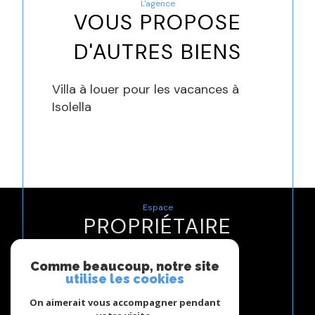
L'agence
VOUS PROPOSE
D'AUTRES BIENS
Villa à louer pour les vacances à
Isolella
Espace
PROPRIÉTAIRE
Se connecter
Comme beaucoup, notre site
utilise les cookies
Nous
On aimerait vous accompagner pendant