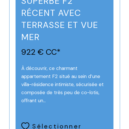
SUPERBE F2
RÉCENT AVEC
TERRASSE ET VUE
MER
922 €
CC*
À découvrir, ce charmant
appartement F2 situé au sein d’une
villa-résidence intimiste, sécurisée et
composée de très peu de co-lotis,
offrant un...
Sélectionner