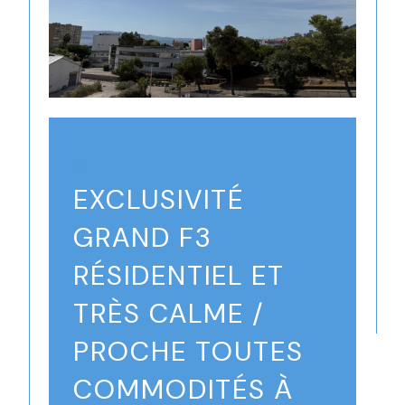
()
EXCLUSIVITÉ
GRAND F3
RÉSIDENTIEL ET
TRÈS CALME /
PROCHE TOUTES
COMMODITÉS À