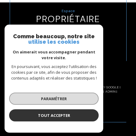
Espace
PROPRIÉTAIRE
Se connecter
Comme beaucoup, notre site
utilise les cookies
Nous
On aimerait vous accompagner pendant
ADHÉRONS
votre visite.
En poursuivant, vous acceptez l'utilisation des
cookies par ce site, afin de vous proposer des
contenus adaptés et réaliser des statistiques !
© 2026 | TOUS DROITS RÉSERVÉS | TRADUCTION POWERED BY GOOGLE |
NOS HONORAIRES
PLAN DU SITE
MENTIONS LÉGALES
ADMIN
NOS LIENS
POLITIQUE RGPD
COOKIES
PARAMÉTRER
TOUT ACCEPTER