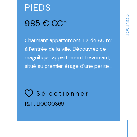
PIEDS
CONTACT
985 €
CC*
Charmant appartement T3 de 80 m²
à l’entrée de la ville. Découvrez ce
magnifique appartement traversant,
situé au premier étage d’une petite...
Sélectionner
Réf : L10000369