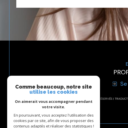
PROP
Se
Comme beaucoup, notre site
utilise les cookies
© 2026 | TOUS DROITS RÉSERVÉS | TRADU
On aimerait vous accompagner pendant
votre visite.
En poursuivant, vous acceptez l'utilisation des
cookies par ce site, afin de vous proposer des
contenus adaptés et réaliser des statistiques !