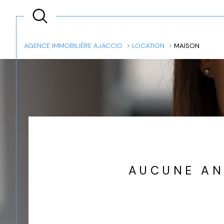
AGENCE IMMOBILIÈRE AJACCIO
LOCATION
MAISON
Lo
Acheter
à l'
TYPE DE BIEN
de l'ancien
à l'a
en sa
AUCUNE AN