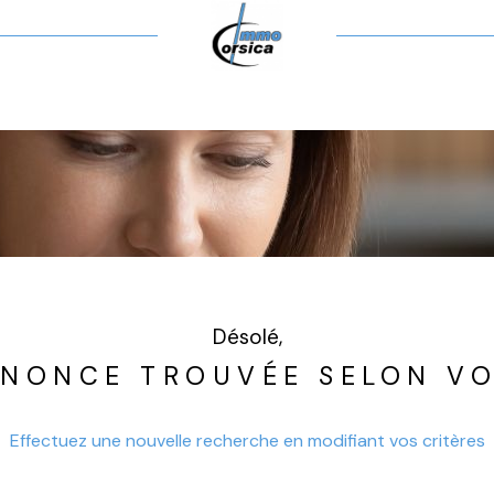
Voir les
0
annonces
uer
Estimer
année
LOYER
nnée
isonnier
Désolé,
NONCE TROUVÉE SELON VO
Effectuez une nouvelle recherche en modifiant vos critères