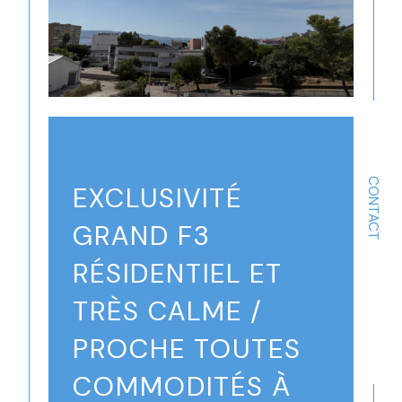
()
CONTACT
EXCLUSIVITÉ
GRAND F3
RÉSIDENTIEL ET
TRÈS CALME /
PROCHE TOUTES
COMMODITÉS À