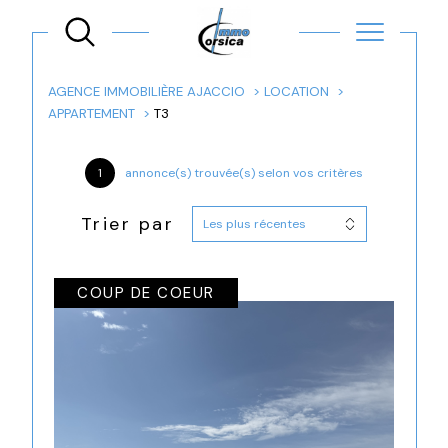
AGENCE IMMOBILIÈRE AJACCIO
LOCATION
APPARTEMENT
T3
1
annonce(s) trouvée(s) selon vos critères
Trier par
Les plus récentes
COUP DE COEUR