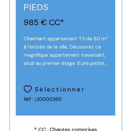
PIEDS
985 €
CC*
Charmant appartement T3 de 80 m²
à l’entrée de la ville. Découvrez ce
magnifique appartement traversant,
situé au premier étage d’une petite...
Sélectionner
Réf : L10000369
* CC : Charges comprises