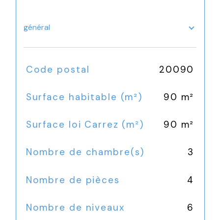
général
TRAD_SIROCCO_Caracteristique
Valeurs
Code postal
20090
Surface habitable (m²)
90 m²
Surface loi Carrez (m²)
90 m²
Nombre de chambre(s)
3
Nombre de pièces
4
Nombre de niveaux
6