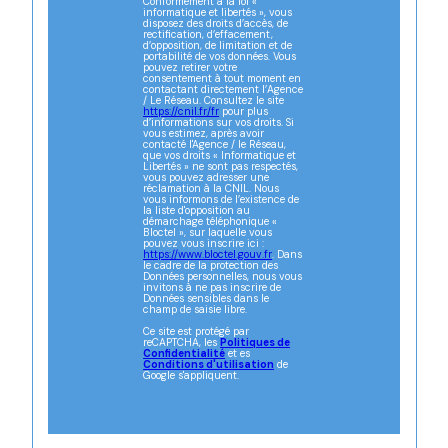
Conformément à la loi «
informatique et libertés », vous
disposez des droits d’accès, de
rectification, d’effacement,
d’opposition, de limitation et de
portabilité de vos données. Vous
pouvez retirer votre
consentement à tout moment en
contactant directement l’Agence
/ Le Réseau. Consultez le site
https://cnil.fr/fr
pour plus
d’informations sur vos droits. Si
vous estimez, après avoir
contacté l'Agence / le Réseau,
que vos droits « Informatique et
Libertés » ne sont pas respectés,
vous pouvez adresser une
réclamation à la CNIL. Nous
vous informons de l’existence de
la liste d'opposition au
démarchage téléphonique «
Bloctel », sur laquelle vous
pouvez vous inscrire ici :
https://www.bloctel.gouv.fr
. Dans
le cadre de la protection des
Données personnelles, nous vous
invitons à ne pas inscrire de
Données sensibles dans le
champ de saisie libre.
Ce site est protégé par
reCAPTCHA, les
Politiques de
Confidentialité
et es
Conditions d'utilisation
de
Google s'appliquent.