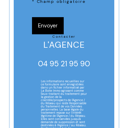
* Champ obligatoire
Envoyer
contacter
L'AGENCE
04 95 21 95 90
Les informations recueillies sur
ce formulaire sont enregistrées
dans un fichier informatisé par
La Boite Immo agissant comme
Sous-traitant du traitement pour
la gestion de la
clientèle/prospects de l'Agence /
du Réseau qui reste Responsable
du Traitement de vos Données
personnelles. La base légale du
traitement repose sur l'intérêt
légitime de l'Agence / du Réseau.
Elles sont conservées jusqu'à
demande de suppression et sont
destinées à l'Agence / au Réseau.