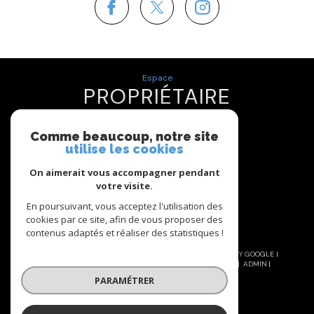
Espace
PROPRIÉTAIRE
Se connecter
Comme beaucoup, notre site
utilise les cookies
Nous
On aimerait vous accompagner pendant
ADHÉRONS
votre visite.
En poursuivant, vous acceptez l'utilisation des
cookies par ce site, afin de vous proposer des
contenus adaptés et réaliser des statistiques !
© 2026 | TOUS DROITS RÉSERVÉS | TRADUCTION POWERED BY GOOGLE |
NOS HONORAIRES
PLAN DU SITE
MENTIONS LÉGALES
ADMIN
NOS LIENS
POLITIQUE RGPD
COOKIES
PARAMÉTRER